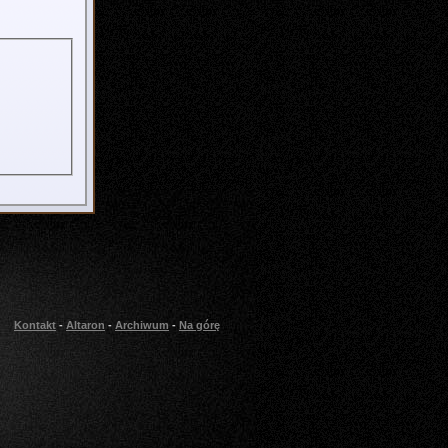
Kontakt
-
Altaron
-
Archiwum
-
Na górę