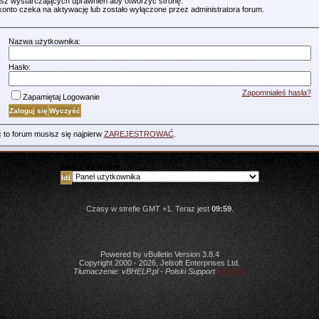
sz wystarczających uprawnień aby otworzyć stronę.
konto czeka na aktywację lub zostało wyłączone przez administratora forum.
Nazwa użytkownika:
Hasło:
Zapomniałeś hasła?
Zapamiętaj Logowanie
 to forum musisz się najpierw
ZAREJESTROWAĆ
.
Skocz do forum
Czasy w strefie GMT +1. Teraz jest
09:59
.
Powered by vBulletin Version 3.8.4
Copyright 2000 - 2026, Jelsoft Enterprises Ltd.
Tłumaczenie:
vBHELP.pl - Polski Support
vBulletin