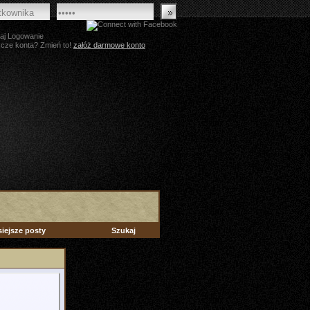
aj Logowanie
zcze konta? Zmień to!
załóż darmowe konto
siejsze posty
Szukaj