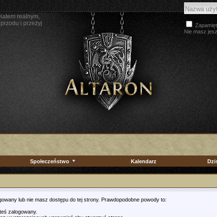
wiatem realnym,
przodu i przeżyj
Zapamięt
Nie masz jes
Społeczeństwo
Kalendarz
Dzi
ogowany lub nie masz dostępu do tej strony. Prawdopodobne powody to:
steś zalogowany.