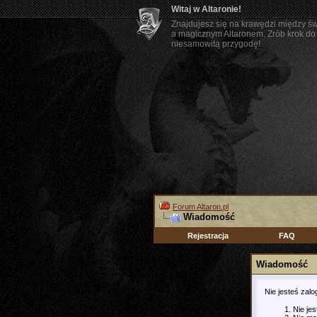
Witaj w Altaronie!
Znajdujesz się na krawędzi między ś
a magicznym Altaronem. Zrób krok do 
niesamowitą przygodę!
Forum Altaron.pl
Wiadomość
Rejestracja
FAQ
Wiadomość
Nie jesteś zal
Nie je