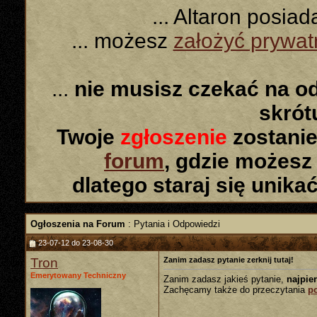
... Altaron posia
... możesz
założyć prywa
...
nie musisz czekać na o
skró
Twoje
zgłoszenie
zostanie
forum
, gdzie możesz
dlatego staraj się unika
Ogłoszenia na Forum
:
Pytania i Odpowiedzi
23-07-12 do 23-08-30
Tron
Zanim zadasz pytanie zerknij tutaj!
Emerytowany Techniczny
Zanim zadasz jakieś pytanie,
najpie
Zachęcamy także do przeczytania
p