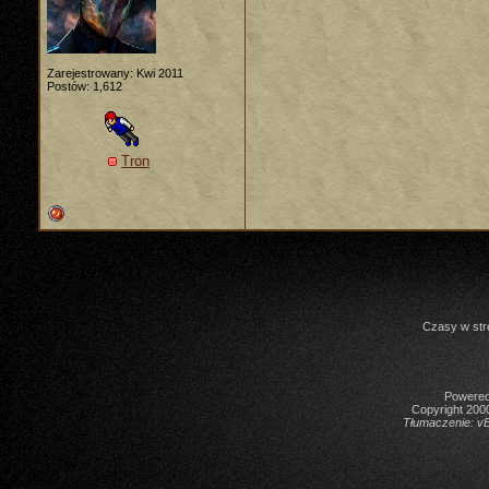
Zarejestrowany: Kwi 2011
Postów: 1,612
Tron
Czasy w str
Powered 
Copyright 2000
Tłumaczenie:
vB