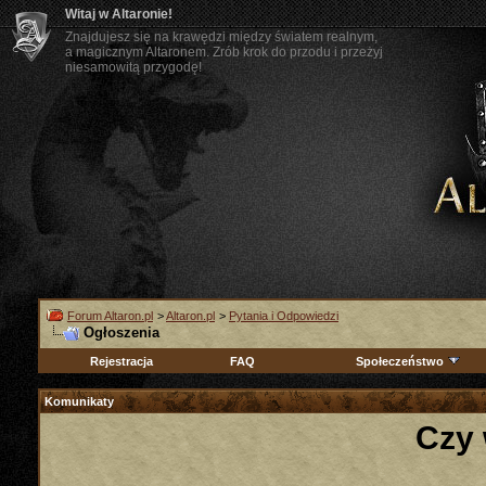
Witaj w Altaronie!
Znajdujesz się na krawędzi między światem realnym,
a magicznym Altaronem. Zrób krok do przodu i przeżyj
niesamowitą przygodę!
Forum Altaron.pl
>
Altaron.pl
>
Pytania i Odpowiedzi
Ogłoszenia
Rejestracja
FAQ
Społeczeństwo
Komunikaty
Czy 