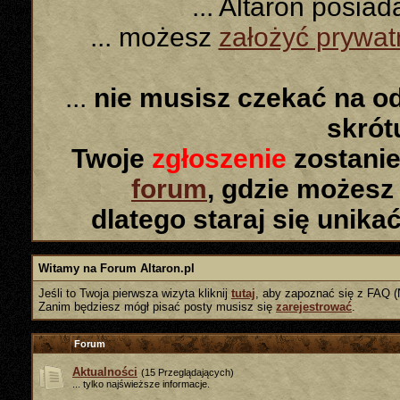
... Altaron posia
... możesz
założyć prywa
...
nie musisz czekać na o
skró
Twoje
zgłoszenie
zostanie
forum
, gdzie możesz
dlatego staraj się unika
Witamy na Forum Altaron.pl
Jeśli to Twoja pierwsza wizyta kliknij
tutaj
, aby zapoznać się z FAQ (
Zanim będziesz mógł pisać posty musisz się
zarejestrować
.
Forum
Aktualności
(15 Przeglądających)
... tylko najświeższe informacje.