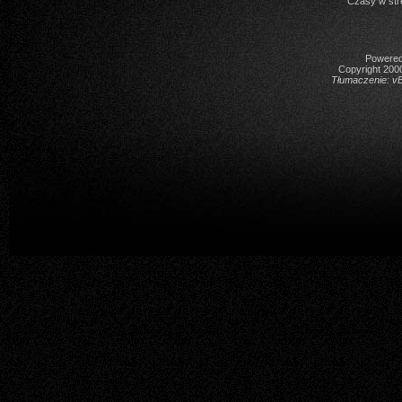
Czasy w str
Powered 
Copyright 2000
Tłumaczenie:
vB