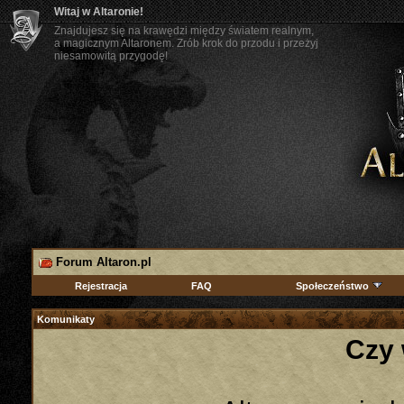
Witaj w Altaronie!
Znajdujesz się na krawędzi między światem realnym,
a magicznym Altaronem. Zrób krok do przodu i przeżyj
niesamowitą przygodę!
Forum Altaron.pl
Rejestracja
FAQ
Społeczeństwo
Komunikaty
Czy 