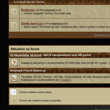
... czyli dyskusje bez końca.
Dyskusje
(12 Przeglądających)
... chcesz pogadać możesz to zrobić tutaj.
Strefa twórcza
(3 Przeglądających)
... Masz talent? Pochwal się nim! Jeżeli potrafisz dobrze pisać to może uj
Zaznacz wsz
Aktualnie na forum
Użytkowników na forum
: 605 (0 zalogowanych oraz 605 gości)
Najwięcej aktywnych użytkowników (27,605) było dnia 03-08-26, o godz. 1
Statystyki Forum Altaron.pl
Tematów: 20,157, Postów: 140,396, Użytkowników: 87,400,
Aktywni użytk
Najnowszym użytkownikiem jest
Uxpqb72
Forum zawiera nowe posty
Forum nie zawiera nowych postów