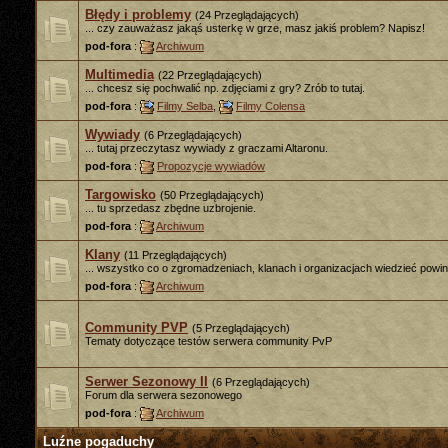
Błędy i problemy
(24 Przeglądających)
... czy zauważasz jakąś usterkę w grze, masz jakiś problem? Napisz!
pod-fora
:
Archiwum
Multimedia
(22 Przeglądających)
... chcesz się pochwalić np. zdjęciami z gry? Zrób to tutaj.
pod-fora
:
Filmy Selba
,
Filmy Colensa
Wywiady
(6 Przeglądających)
... tutaj przeczytasz wywiady z graczami Altaronu.
pod-fora
:
Propozycje wywiadów
Targowisko
(50 Przeglądających)
... tu sprzedasz zbędne uzbrojenie.
pod-fora
:
Archiwum
Klany
(11 Przeglądających)
... wszystko co o zgromadzeniach, klanach i organizacjach wiedzieć powin
pod-fora
:
Archiwum
Community PVP
(5 Przeglądających)
Tematy dotyczące testów serwera community PvP
Serwer Sezonowy II
(6 Przeglądających)
Forum dla serwera sezonowego
pod-fora
:
Archiwum
Luźne pogaduchy