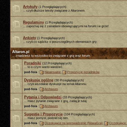
Artykuły
(1 Przeglądających)
... czyli dłuższe teksty związane z Altaronem.
Regulaminy
(1 Przeglądających)
... zapoznaj się z zasadami obowiązującymi na forum i w grze!
Ankiety
(1 Przeglądających)
... czyli co sądzisz o poszczególnych elementach gry.
Altaron.pl
... znajdziesz tu wszystko co związane z grą oraz forum.
Poradniki
(12 Przeglądających)
... to o czym warto wiedzieć.
pod-fora
:
Nieaktualne
,
Propozycje poradników
Dyskusje ogólne
(30 Przeglądających)
... czyli wszelakie dyskusje na temat Altaronu.
pod-fora
:
Archiwum
Pytania i Odpowiedzi
(33 Przeglądających)
... masz pytanie związane z grą, zadaj je tutaj.
pod-fora
:
Archiwum
Sugestie i Propozycje
(104 Przeglądających)
... masz pomysł, podziel się nim.
pod-fora
:
Oczekujące na wprowadzenie (NowaGra)
,
Oczekujące 